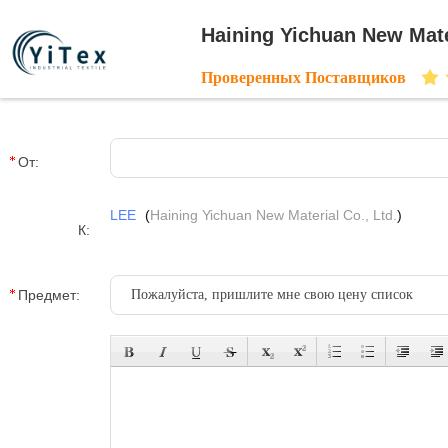
Haining Yichuan New Mater
Проверенных Поставщиков
От:
LEE
(
Haining Yichuan New Material Co., Ltd.
)
К:
Предмет: