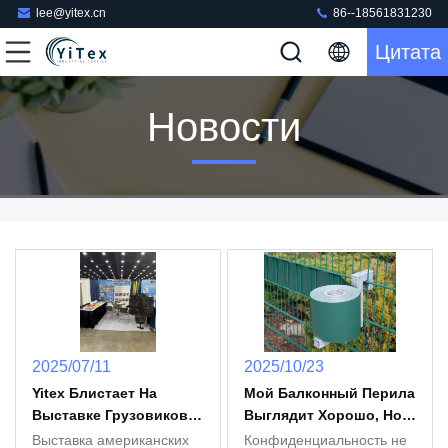
lee@yitex.cn
86--18561831230
Цитата
Новости
2025/07/11
2025/10/23
Yitex Блистает На
Мой Балконный Перила
Выставке Грузовиков В
Выглядит Хорошо, Но
Америке 2025 Года С
Чувствует Себя
Выставка американских
Конфиденциальность не