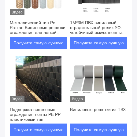
Видео
Металлический тип Pe
1M*3M ПВХ виниловый
Раттан Виниловые решетки
оградительный ролик УФ-
ограждения для легкой
устойчивый искусственный
установки ограждения сада
бамбуковый ролик для сада
Получите самую лучшую
Получите самую лучшую
цену
цену
Видео
Видео
Поддержка виниловые
Виниловые решетки из ПВХ
ограждения ленты PE PP
пластиковый тип
Получите самую лучшую
Получите самую лучшую