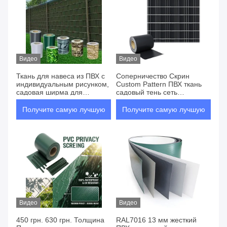
Видео
Видео
Ткань для навеса из ПВХ с
Соперничество Скрин
индивидуальным рисунком,
Custom Pattern ПВХ ткань
садовая ширма для
садовый тень сеть
уединения, лента для
охранный забор лента
забора
Получите самую лучшую
Получите самую лучшую
цену
цену
Видео
Видео
450 грн. 630 грн. Толщина
RAL7016 13 мм жесткий