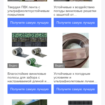
Твердая ПВХ лента с
Устойчивые к воздействию
ультрафиолетоустойчивым
погоды виниловые решетки
покрытием
с защитой от
ультрафиолетовых лучей и
настраиваемой длиной для
Получите самую лучшую
Получите самую лучшую
конфиденциальности на
улице
цену
цену
Видео
Видео
Влагостойкие виниловые
Устойчивые к погодным
полосы для забора с
условиям и
настраиваемой длиной и
ультрафиолетовым лучам
защитой от УФ-излучения
виниловые оградительные
для уличной
ленты с настраиваемой
Получите самую лучшую
Получите самую лучшую
конфиденциальности
длиной для проверки
конфиденциальности на
цену
цену
улице