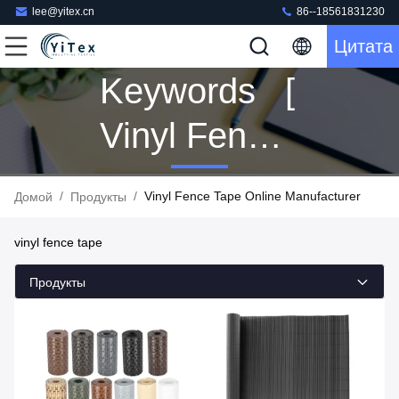
lee@yitex.cn
86--18561831230
Цитата
Keywords [
Vinyl Fence
Tape ]
/
/
Vinyl Fence Tape Online Manufacturer
Домой
Продукты
Match 48
vinyl fence tape
Продукты
Продукты