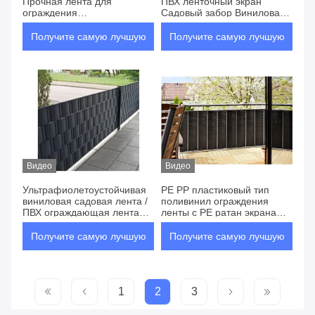
Прочная лента для
ПВХ ленточный экран
ограждения
Садовый забор Виниловая
поливинилхлоридом для
лента для ограждения
сельскохозяйственного
конфиденциальности
Получите самую лучшую
Получите самую лучшую
строительства и
безопасности
цену
цену
Видео
Видео
Ультрафиолетоустойчивая
PE PP пластиковый тип
виниловая садовая лента /
поливинил ограждения
ПВХ ограждающая лента
ленты с PE ратан экрана
садовое использование с
балкона
установкой видео
Получите самую лучшую
Получите самую лучшую
цену
цену
1
2
3