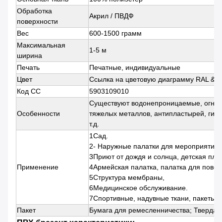
Обработка
Акрил / ПВДФ
поверхности
Вес
600-1500 грамм
Максимальная
1-5 м
ширина
Печать
Печатные, индивидуальные
Цвет
Ссылка на цветовую диаграмму RAL &
Код СС
5903109010
Существуют водонепроницаемые, огнеу
Особенности
тяжелых металлов, антипластырей, ги
т.д.
1Сад.
2- Наружные палатки для мероприятий,
3Приют от дождя и солнца, детская пло
Применение
4Армейская палатка, палатка для повоз
5Структура мембраны,
6Медицинское обслуживание.
7Спортивные, надувные ткани, пакеты и 
Пакет
Бумага для ремесленничества; Твердая