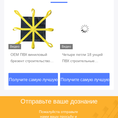
Видео
Видео
Ви
OEM ПВХ виниловый
Четыре петли 18 унций
Пр
брезент строительство
ПВХ строительные
ви
снегоудаление брезент
снегоочистительная
ПВ
тяжелой службы восемь
брезент
бр
шую
Получите самую лучшую
Получите самую лучшую
По
петлей снежные брезент
ун
цену
цену
Отправьте ваше дознание
Пожалуйста отправьте 
нами вашу просьбу и 