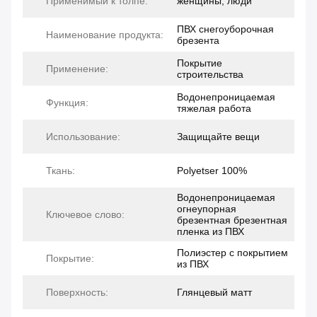
Применимый к толпе:
женщины, люди
ПВХ снегоуборочная
Наименование продукта:
брезента
Покрытие
Применение:
строительства
Водонепроницаемая
Функция:
тяжелая работа
Использование:
Защищайте вещи
Ткань:
Polyetser 100%
Водонепроницаемая
огнеупорная
Ключевое слово:
брезентная брезентная
пленка из ПВХ
Полиэстер с покрытием
Покрытие:
из ПВХ
Поверхность:
Глянцевый матт