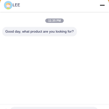
LEE
Отправьте
11:35 PM
Good day, what product are you looking for?
Haining Yichuan New Material Co., Ltd.
lee@yitex.cn
86--18561831230
2-й этаж, No 83, улица Анц
зян, новый район Цзяньша
нь, Хайнин, Чжэцзян, Китай
Качество Китая хорошее ткань с покрытием pvc Поставщик. ©
авторского права 2026 pvc-tarps.com . Все права защищены.