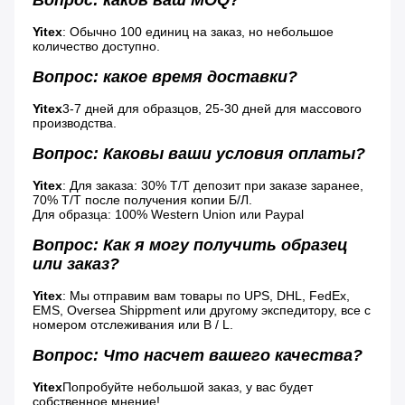
Yitex
: Обычно 100 единиц на заказ, но небольшое 
количество доступно.
Вопрос: какое время доставки?
Yitex
3-7 дней для образцов, 25-30 дней для массового 
производства.
Вопрос: Каковы ваши условия оплаты?
Yitex
: Для заказа: 30% Т/Т депозит при заказе заранее, 
70% Т/Т после получения копии Б/Л.
Для образца: 100% Western Union или Paypal
Вопрос: Как я могу получить образец 
или заказ?
Yitex
: Мы отправим вам товары по UPS, DHL, FedEx, 
EMS, Oversea Shippment или другому экспедитору, все с 
номером отслеживания или B / L.
Вопрос: Что насчет вашего качества?
Yitex
Попробуйте небольшой заказ, у вас будет 
собственное мнение!