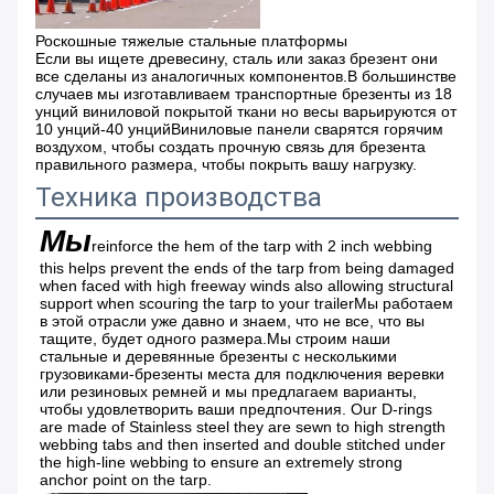
Роскошные тяжелые стальные платформы
Если вы ищете древесину, сталь или заказ брезент они
все сделаны из аналогичных компонентов.В большинстве
случаев мы изготавливаем транспортные брезенты из 18
унций виниловой покрытой ткани но весы варьируются от
10 унций-40 унцийВиниловые панели сварятся горячим
воздухом, чтобы создать прочную связь для брезента
правильного размера, чтобы покрыть вашу нагрузку.
Техника производства
Мы
reinforce the hem of the tarp with 2 inch webbing 
this helps prevent the ends of the tarp from being damaged 
when faced with high freeway winds also allowing structural 
support when scouring the tarp to your trailerМы работаем 
в этой отрасли уже давно и знаем, что не все, что вы 
тащите, будет одного размера.Мы строим наши 
стальные и деревянные брезенты с несколькими 
грузовиками-брезенты места для подключения веревки 
или резиновых ремней и мы предлагаем варианты, 
чтобы удовлетворить ваши предпочтения. Our D-rings 
are made of Stainless steel they are sewn to high strength 
webbing tabs and then inserted and double stitched under 
the high-line webbing to ensure an extremely strong 
anchor point on the tarp.