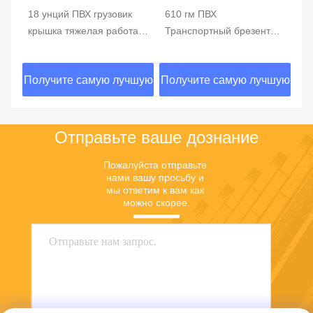
18 унций ПВХ грузовик
610 гм ПВХ
В
крышка тяжелая работа
Транспортный брезент
кр
ПВХ виниловый плоский
водонепроницаемая
ПВ
лесоматериал брезент
ткань ПВХ покрытый
ПВ
шую
Получите самую лучшую
Получите самую лучшую
По
брезент стальной брезент
пл
гр
цену
цену
Отправьте ваше дознание
Пожалуйста отправьте 
нами вашу просьбу и 
мы ответим к вам как 
можно скорее.