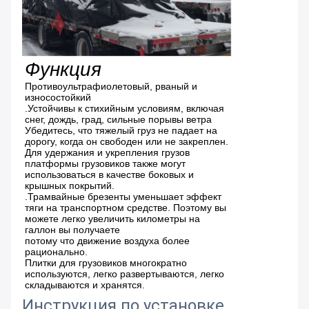
Функция
Противоультрафиолетовый, рваный и
износостойкий
.Устойчивы к стихийным условиям, включая
снег, дождь, град, сильные порывы ветра
Убедитесь, что тяжелый груз не падает на
дорогу, когда он свободен или не закреплен.
Для удержания и укрепления грузов
платформы грузовиков также могут
использоваться в качестве боковых и
крышных покрытий.
.Трамвайные брезенты уменьшает эффект
тяги на транспортном средстве. Поэтому вы
можете легко увеличить километры на
галлон вы получаете
потому что движение воздуха более
рационально.
Плитки для грузовиков многократно
используются, легко развертываются, легко
складываются и хранятся.
Инструкция по установке