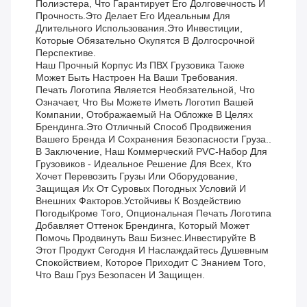
Полиэстера, Что Гарантирует Его Долговечность И
Прочность.Это Делает Его Идеальным Для
Длительного Использования.Это Инвестиции,
Которые Обязательно Окупятся В Долгосрочной
Перспективе.
Наш Прочный Корпус Из ПВХ Грузовика Также
Может Быть Настроен На Ваши Требования.
Печать Логотипа Является Необязательной, Что
Означает, Что Вы Можете Иметь Логотип Вашей
Компании, Отображаемый На Обложке В Целях
Брендинга.Это Отличный Способ Продвижения
Вашего Бренда И Сохранения Безопасности Груза..
В Заключение, Наш Коммерческий PVC-Набор Для
Грузовиков - Идеальное Решение Для Всех, Кто
Хочет Перевозить Грузы Или Оборудование,
Защищая Их От Суровых Погодных Условий И
Внешних Факторов.устойчивы К Воздействию
ПогодыКроме Того, Опциональная Печать Логотипа
Добавляет Оттенок Брендинга, Который Может
Помочь Продвинуть Ваш Бизнес.Инвестируйте В
Этот Продукт Сегодня И Наслаждайтесь Душевным
Спокойствием, Которое Приходит С Знанием Того,
Что Ваш Груз Безопасен И Защищен.