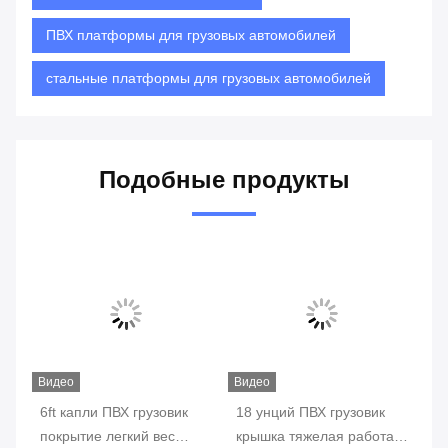
ПВХ платформы для грузовых автомобилей
стальные платформы для грузовых автомобилей
Подобные продукты
Видео
Видео
Ви
6ft капли ПВХ грузовик
18 унций ПВХ грузовик
61
покрытие легкий вес
крышка тяжелая работа
Тр