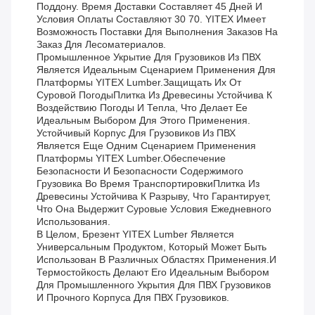
Поддону. Время Доставки Составляет 45 Дней И
Условия Оплаты Составляют 30 70. YITEX Имеет
Возможность Поставки Для Выполнения Заказов На
Заказ Для Лесоматериалов.
Промышленное Укрытие Для Грузовиков Из ПВХ
Является Идеальным Сценарием Применения Для
Платформы YITEX Lumber.защищать Их От
Суровой ПогодыПлитка Из Древесины Устойчива К
Воздействию Погоды И Тепла, Что Делает Ее
Идеальным Выбором Для Этого Применения.
Устойчивый Корпус Для Грузовиков Из ПВХ
Является Еще Одним Сценарием Применения
Платформы YITEX Lumber.обеспечение
Безопасности И Безопасности Содержимого
Грузовика Во Время ТранспортировкиПлитка Из
Древесины Устойчива К Разрыву, Что Гарантирует,
Что Она Выдержит Суровые Условия Ежедневного
Использования.
В Целом, Брезент YITEX Lumber Является
Универсальным Продуктом, Который Может Быть
Использован В Различных Областях Применения.и
Термостойкость Делают Его Идеальным Выбором
Для Промышленного Укрытия Для ПВХ Грузовиков
И Прочного Корпуса Для ПВХ Грузовиков.