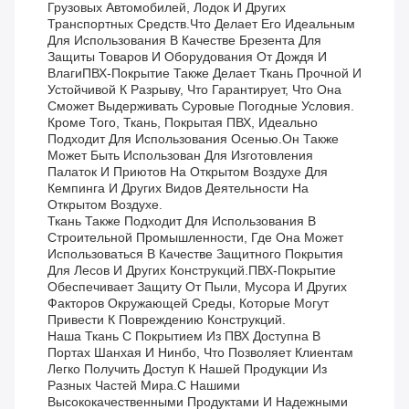
Грузовых Автомобилей, Лодок И Других
Транспортных Средств.что Делает Его Идеальным
Для Использования В Качестве Брезента Для
Защиты Товаров И Оборудования От Дождя И
ВлагиПВХ-Покрытие Также Делает Ткань Прочной И
Устойчивой К Разрыву, Что Гарантирует, Что Она
Сможет Выдерживать Суровые Погодные Условия.
Кроме Того, Ткань, Покрытая ПВХ, Идеально
Подходит Для Использования Осенью.Он Также
Может Быть Использован Для Изготовления
Палаток И Приютов На Открытом Воздухе Для
Кемпинга И Других Видов Деятельности На
Открытом Воздухе.
Ткань Также Подходит Для Использования В
Строительной Промышленности, Где Она Может
Использоваться В Качестве Защитного Покрытия
Для Лесов И Других Конструкций.ПВХ-Покрытие
Обеспечивает Защиту От Пыли, Мусора И Других
Факторов Окружающей Среды, Которые Могут
Привести К Повреждению Конструкций.
Наша Ткань С Покрытием Из ПВХ Доступна В
Портах Шанхая И Нинбо, Что Позволяет Клиентам
Легко Получить Доступ К Нашей Продукции Из
Разных Частей Мира.С Нашими
Высококачественными Продуктами И Надежными