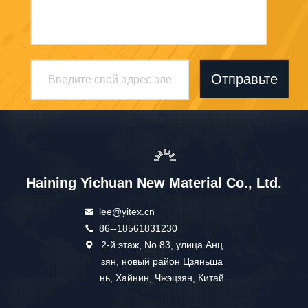
Отправьте
Haining Yichuan New Material Co., Ltd.
lee@yitex.cn
86--18561831230
2-й этаж, No 83, улица Анц
зян, новый район Цзяньша
нь, Хайнин, Чжэцзян, Китай