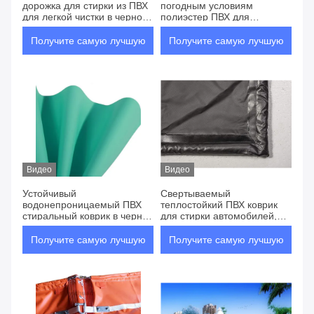
дорожка для стирки из ПВХ
погодным условиям
для легкой чистки в черно-
полиэстер ПВХ для
сером цвете
грузовиков, защищенный от
ультрафиолетовых лучей
Получите самую лучшую
Получите самую лучшую
цену
цену
Видео
Видео
Устойчивый
Свертываемый
водонепроницаемый ПВХ
теплостойкий ПВХ коврик
стиральный коврик в черно-
для стирки автомобилей,
сером или индивидуальных
обеспечивающий
цветах
долговечность / защиту без
Получите самую лучшую
Получите самую лучшую
царапин
цену
цену