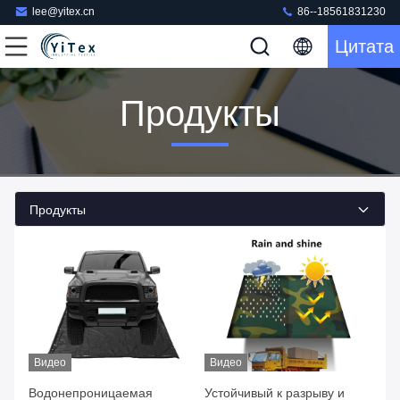
lee@yitex.cn
86--18561831230
Цитата
Продукты
Продукты
Видео
Видео
Водонепроницаемая
Устойчивый к разрыву и