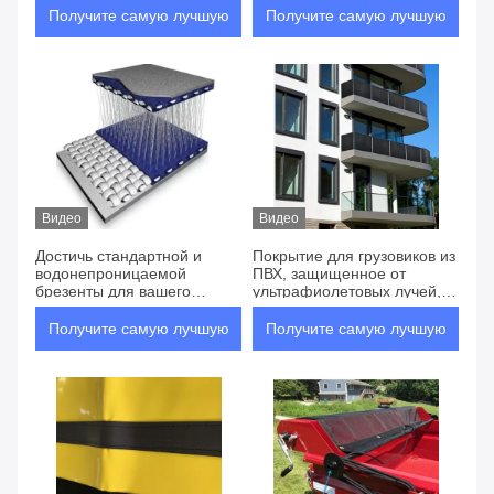
сезоны
TT
Получите самую лучшую
Получите самую лучшую
цену
цену
Видео
Видео
Достичь стандартной и
Покрытие для грузовиков из
водонепроницаемой
ПВХ, защищенное от
брезенты для вашего
ультрафиолетовых лучей,
бизнеса
для тяжелых погодных
условий
Получите самую лучшую
Получите самую лучшую
цену
цену