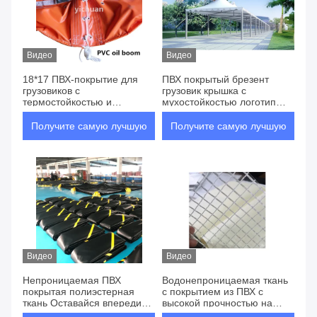
Видео
Видео
18*17 ПВХ-покрытие для
ПВХ покрытый брезент
грузовиков с
грузовик крышка с
термостойкостью и
мухостойкостью логотип
стойкостью к рву
печать доступная
теплостойкая
Получите самую лучшую
Получите самую лучшую
цену
цену
Видео
Видео
Непроницаемая ПВХ
Водонепроницаемая ткань
покрытая полиэстерная
с покрытием из ПВХ с
ткань Оставайся впереди
высокой прочностью на
трендов этой осенней
растяжение Срок выплаты