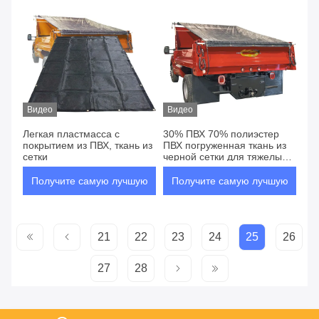
цену
цену
Видео
Видео
Легкая пластмасса с
30% ПВХ 70% полиэстер
покрытием из ПВХ, ткань из
ПВХ погруженная ткань из
сетки
черной сетки для тяжелых
применений
Получите самую лучшую
Получите самую лучшую
цену
цену
21
22
23
24
25
26
27
28