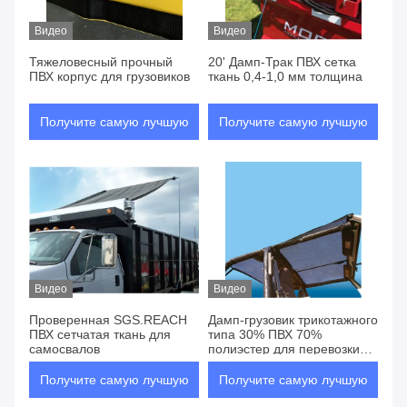
Видео
Видео
Тяжеловесный прочный
20' Дамп-Трак ПВХ сетка
ПВХ корпус для грузовиков
ткань 0,4-1,0 мм толщина
Получите самую лучшую
Получите самую лучшую
цену
цену
Видео
Видео
Проверенная SGS.REACH
Дамп-грузовик трикотажного
ПВХ сетчатая ткань для
типа 30% ПВХ 70%
самосвалов
полиэстер для перевозки
тяжелых грузов
Получите самую лучшую
Получите самую лучшую